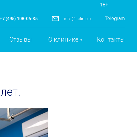
18+
Telegram
+7 (495) 108-06-35
info@l-clinic.ru
Отзывы
О клинике
Контакты
лет.