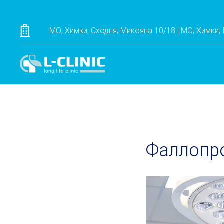
МО, Химки, Сходня, Микояна 10/18 | МО, Химки,
Фаллопро