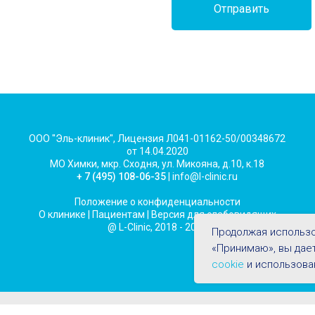
Отправить
ООО "Эль-клиник", Лицензия Л041-01162-50/00348672
от 14.04.2020
МО Химки, мкр. Сходня, ул. Микояна, д.10, к.18
+ 7 (495) 108-06-35
| info@l-clinic.ru
Положение о конфиденциальности
О клинике
|
Пациентам
|
Версия для слабовидящих
@ L-Clinic, 2018 - 2026
Продолжая использо
«Принимаю», вы дае
cookie
и использова