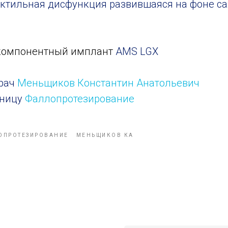
ктильная дисфункция развившаяся на фоне са
компонентный имплант
AMS LGX
рач
Меньщиков Константин Анатольевич
аницу
Фаллопротезирование
ОПРОТЕЗИРОВАНИЕ
МЕНЬЩИКОВ КА