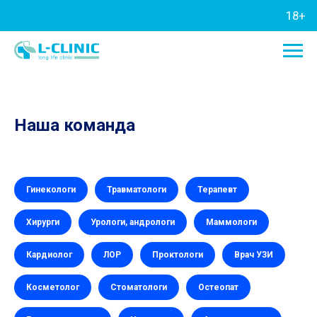
18+
Наша команда
Гинекологи
Травматологи
Терапевт
Хирурги
Урологи, андрологи
Маммологи
Кардиолог
ЛОР
Проктологи
Врач УЗИ
Косметолог
Стоматологи
Остеопат