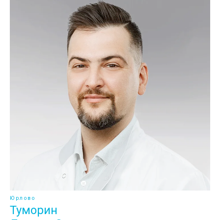
Юрлово
Туморин