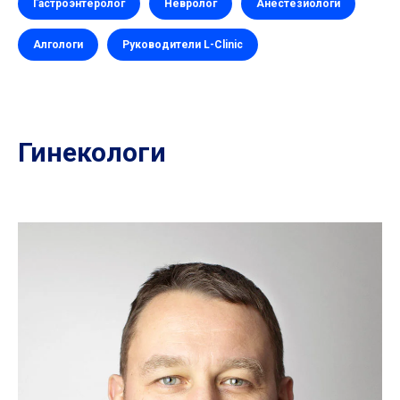
Гастроэнтеролог
Невролог
Анестезиологи
Алгологи
Руководители L-Clinic
Гинекологи