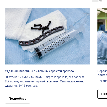
Удаление пластины с ключицы через три прокола
Перело
достав
Пластина 12 см с 7 винтами — через 3 прокола, без разреза.
Оперир
Всё потому что пациент пришёл вовремя. Оптимальное окно
удаления: 6–12 месяцев.
По
Подробнее