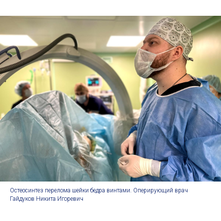
Остеосинтез перелома шейки бедра винтами. Оперирующий врач
Гайдуков Никита Игоревич