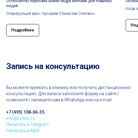
Остеосинтез перелома шейки бедра винтами для пожилых
Лечени
людей.
Когда 
Оперирующий врач: Архиреев Станислав Олегович.
По
Подробнее
Запись на консультацию
Вы можете приехать в клинику или получить дистанционную
консультацию. Для записи заполните форму на сайте /
позвоните / напишите нам в WhatsApp или на e-mail.
+7 (495) 108-06-35
info@l-clinic.ru
Написать в Telegram
Написать в MAX