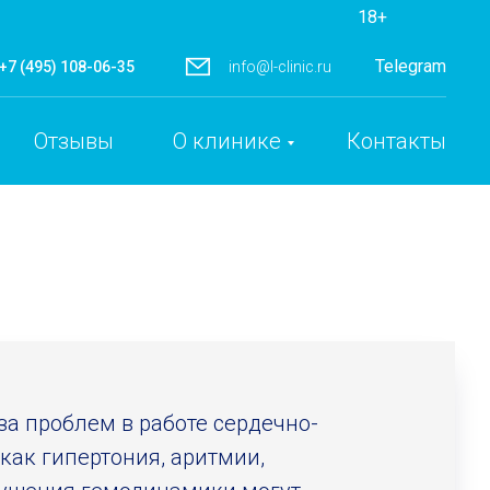
18+
Telegram
+7 (495) 108-06-35
info@l-clinic.ru
Отзывы
О клинике
Контакты
а проблем в работе сердечно-
как гипертония, аритмии,