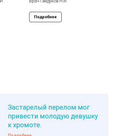
И.
Врач Гайдуков Н.И.
Подробнее
Застарелый перелом мог
привести молодую девушку
к хромоте.
Подробнее