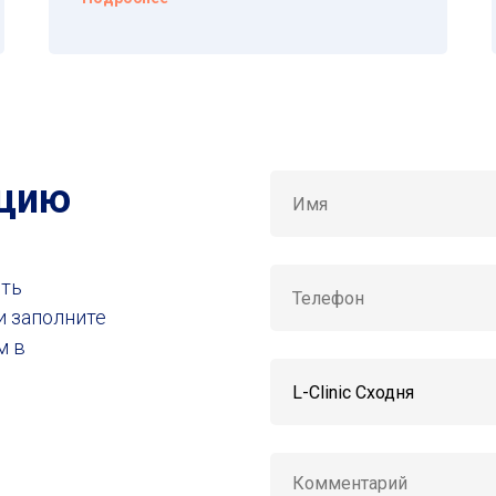
ацию
ить
и заполните
м в