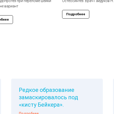
ндопротез при переломе шейки
Остеосинтез. Врач Гайдуков Н.
 не вариант
Подробнее
обнее
Редкое образование
замаскировалось под
«кисту Бейкера».
Подробнее