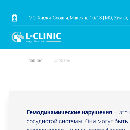
МО, Химки, Сходня, Микояна 10/18 | МО, Химки,
Главная
→
Словарь
Гемодинамические нарушения
— это
сосудистой системы. Они могут быть