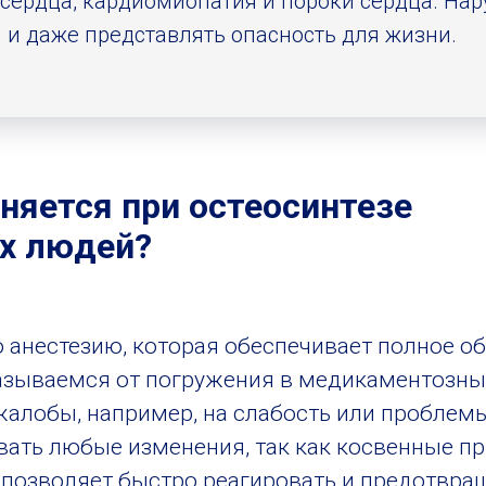
 сердца, кардиомиопатия и пороки сердца. На
 и даже представлять опасность для жизни.
няется при остеосинтезе
х людей?
анестезию, которая обеспечивает полное об
азываемся от погружения в медикаментозный
жалобы, например, на слабость или проблем
ать любые изменения, так как косвенные п
о позволяет быстро реагировать и предотвра