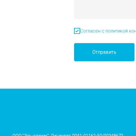
Согласен с политикой ко
Отправить
ООО "Эль-клиник", Лицензия Л041-01162-50/00348672