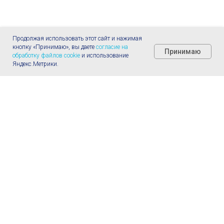
Продолжая использовать этот сайт и нажимая
кнопку «Принимаю», вы даете
согласие на
Принимаю
обработку файлов cookie
и использование
Яндекс.Метрики.
Главная
Услуги
Позвонить
Телеграм
Контакты
Запись на консультацию
Вы можете приехать в клинику или получить дистанционную
консультацию. Для записи заполните форму на сайте /
позвоните / напишите нам в WhatsApp или на e-mail.