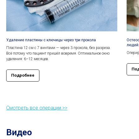
Удаление пластины с ключицы через три прокола
Остеос
людей
Пластина 12 см с 7 винтами — через 3 прокола, без разреза.
Оперир
Всё потому что пациент пришёл вовремя. Оптимальное окно
удаления: 6–12 месяцев.
По
Подробнее
Смотреть все операции >>
Видео