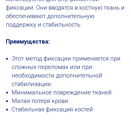
фиксации. Они вводятся в костную ткань и
обеспечивают дополнительную
поддержку и стабильность.
Станислав Олегович Архиреев проводит остеосинтез
при переломе ключицы у пожилой женщины 70 лет.
Преимущества:
Получить консультацию врача по
операции вы можете по телефону
Этот метод фиксации применяется при
или оставив заявку.
сложных переломах или при
необходимости дополнительной
+7 (495) 108 06 35
стабилизации.
Минимальное повреждение тканей.
ПОЛУЧИТЬ КОНСУЛЬТАЦИЮ
Малая потеря крови.
Стабильная фиксация костей