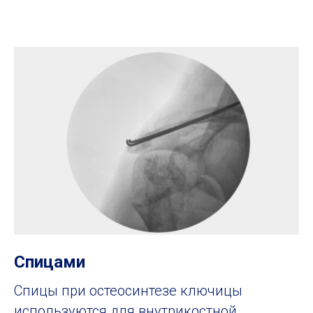
Как проходит операция?
Длительность операции:
1 - 1,5 часа
Пребывание в клинике:
1 - 2 дня
Анестезия:
внутривенная (операция
для пациента проходит во сне без боли).
Спицами
Спицы при остеосинтезе ключицы
используются для внутрикостной