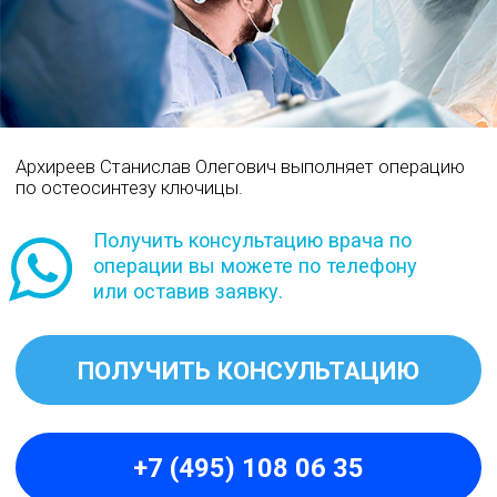
Получить консультацию врача по
операции вы можете по телефону
или оставив заявку.
ПОЛУЧИТЬ КОНСУЛЬТАЦИЮ
+7 (495) 108 06 35
Причины перелома
ключицы:
Перелом ключицы
- это повреждение
кости в области ключицы, требующее
лечения, которое может включать
использование бандажей,