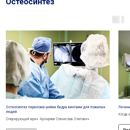
Остеосинтез
Остеосинтез перелома шейки бедра винтами для пожилых
Лечени
людей.
Когда 
Оперирующий врач: Архиреев Станислав Олегович.
По