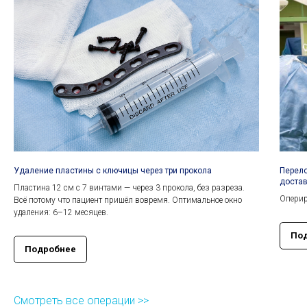
Удаление пластины с ключицы через три прокола
Перело
достав
Пластина 12 см с 7 винтами — через 3 прокола, без разреза.
Оперир
Всё потому что пациент пришёл вовремя. Оптимальное окно
удаления: 6–12 месяцев.
По
Подробнее
Смотреть все операции >>