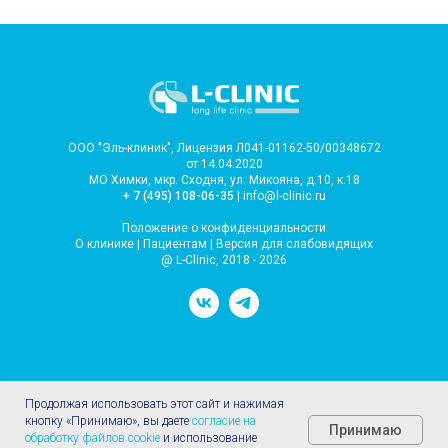
ООО "Эль-клиник", Лицензия Л041-01162-50/00348672
от 14.04.2020
МО Химки, мкр. Сходня, ул. Микояна, д.10, к.18
+ 7 (495) 108-06-35
| info@l-clinic.ru
Положение о конфиденциальности
О клинике
|
Пациентам
|
Версия для слабовидящих
@ L-Clinic, 2018 - 2026
Продолжая использовать этот сайт и нажимая
кнопку «Принимаю», вы даете
согласие на
Принимаю
ИМЕЮТСЯ ПРОТИВОПОКАЗАНИЯ.
обработку файлов cookie
и использование