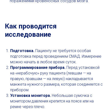
поражениями кровеносных сосудов мозга.
Как проводится
Суточное
исследование
мониторирование
артериального давления
Подготовка.
Пациенту не требуется особая
подготовка перед проведением СМАД. Измерение
Портативный регистратор закрепляется
можно начать в любое время суток.
исследуемому на поясе.
Программирование прибора.
Перед установкой
на «нерабочую» руку пациента (левшам — на
Длительность обследования:
правую, правшам — на левую) накладывается
исследование проводится 24ч.
манжета нужного размера, которая соединяется с
Пребывание в клинике:
40 мин для
прибором.
установки аппарата.
Установка монитора.
Небольшая сумочка с
монитором давления крепится на поясе или на
ремне через плечо.