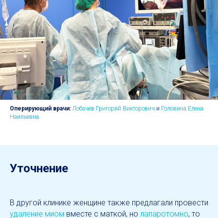
Оперирующий врачи:
Лобачев Григорий Викторович
и
Головина Елена
Наильевна.
Уточнение
В другой клинике женщине также предлагали провести
удаление миом
вместе с маткой, но
лапаротомно
, то