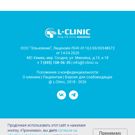
ООО "Эль-клиник", Лицензия Л041-01162-50/00348672
от 14.04.2020
МО Химки, мкр. Сходня, ул. Микояна, д.10, к.18
+ 7 (495) 108-06-35
| info@l-clinic.ru
Положение о конфиденциальности
О клинике
|
Пациентам
|
Версия для слабовидящих
@ L-Clinic, 2018 - 2026
Продолжая использовать этот сайт и нажимая
кнопку «Принимаю», вы даете
согласие на
Принимаю
ИМЕЮТСЯ ПРОТИВОПОКАЗАНИЯ.