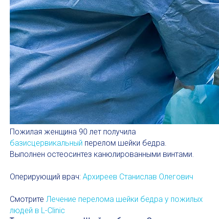
Пожилая женщина 90 лет получила
базисцервикальный
перелом шейки бедра.
Выполнен остеосинтез канюлированными винтами.
Оперирующий врач:
Архиреев Станислав Олегович
Смотрите
Лечение перелома шейки бедра у пожилых
людей в L-Clinic