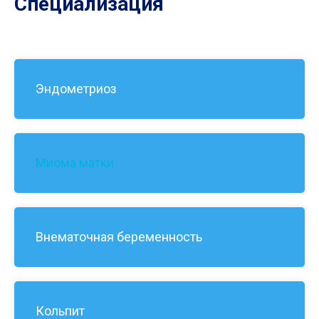
Специализация
Эндометриоз
Миома матки
Внематочная беременность
Кольпит