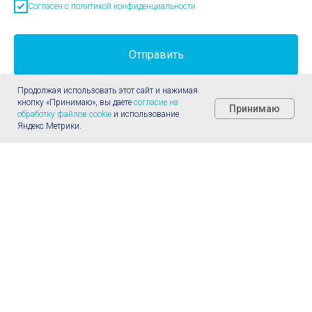
Согласен с политикой конфиденциальности
Отправить
Продолжая использовать этот сайт и нажимая
кнопку «Принимаю», вы даете
согласие на
Принимаю
обработку файлов cookie
и использование
Яндекс.Метрики.
Главная
Услуги
Позвонить
Телеграм
Контакты
ООО "Эль-клиник", Лицензия Л041-01162-50/00348672
от 14.04.2020
МО Химки, мкр. Сходня, ул. Микояна, д.10, к.18
+ 7 (495) 108-06-35
| info@l-clinic.ru
Положение о конфиденциальности
О клинике
|
Пациентам
|
Версия для слабовидящих
@ L-Clinic, 2018 - 2026