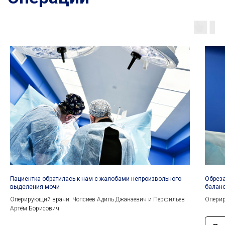
Пациентка обратилась к нам с жалобами непроизвольного
Обреза
выделения мочи
балано
Оперирующий врачи: Чопсиев Адиль Джанаевич и Перфильев
Оперир
Артём Борисович.