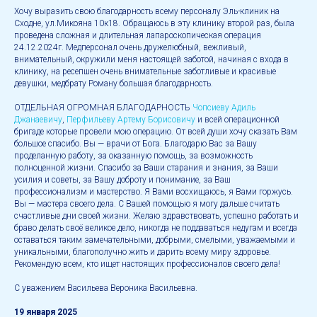
Хочу выразить свою благодарность всему персоналу Эль-клиник на
Сходне, ул.Микояна 10к18. Обращаюсь в эту клинику второй раз, была
проведена сложная и длительная лапароскопическая операция
24.12.2024г. Медперсонал очень дружелюбный, вежливый,
внимательный, окружили меня настоящей заботой, начиная с входа в
клинику, на ресепшен очень внимательные заботливые и красивые
девушки, медбрату Роману большая благодарность.
ОТДЕЛЬНАЯ ОГРОМНАЯ БЛАГОДАРНОСТЬ
Чопсиеву Адиль
Джанаевичу
,
Перфильеву Артему Борисовичу
и всей операционной
бригаде которые провели мою операцию. От всей души хочу сказать Вам
большое спасибо. Вы — врачи от Бога. Благодарю Вас за Вашу
проделанную работу, за оказанную помощь, за возможность
полноценной жизни. Спасибо за Ваши старания и знания, за Ваши
усилия и советы, за Вашу доброту и понимание, за Ваш
профессионализм и мастерство. Я Вами восхищаюсь, я Вами горжусь.
Вы — мастера своего дела. С Вашей помощью я могу дальше считать
счастливые дни своей жизни. Желаю здравствовать, успешно работать и
браво делать своё великое дело, никогда не поддаваться недугам и всегда
оставаться таким замечательными, добрыми, смелыми, уважаемыми и
уникальными, благополучно жить и дарить всему миру здоровье.
Рекомендую всем, кто ищет настоящих профессионалов своего дела!
С уважением Васильева Вероника Васильевна.
19 января 2025