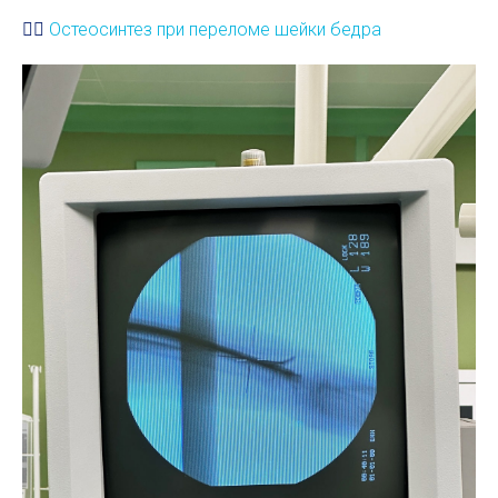
👉🏻
Остеосинтез при переломе шейки бедра