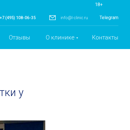
18+
Telegram
+7 (495) 108-06-35
info@l-clinic.ru
Отзывы
О клинике
Контакты
тки у