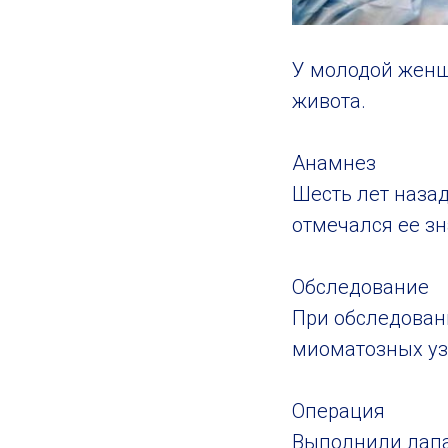
У молодой женщ
живота.
Анамнез
Шесть лет наза
отмечался ее зн
Обследование
При обследовани
миоматозных уз
Операция
Выполнили лапа