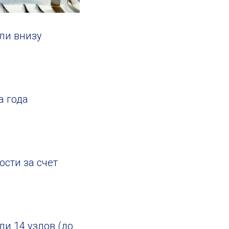
ли внизу
а года
сти за счет
и 14 узлов (до