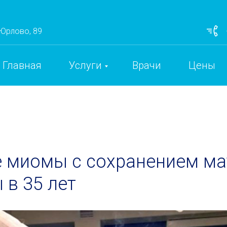
 Юрлово, 89
Главная
Услуги
Врачи
Цены
 миомы с сохранением ма
в 35 лет