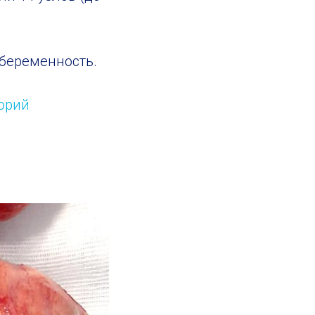
 беременность.
орий